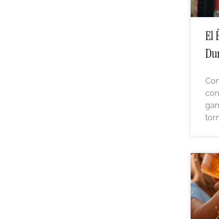
El 
Dur
Con
con
gan
tor