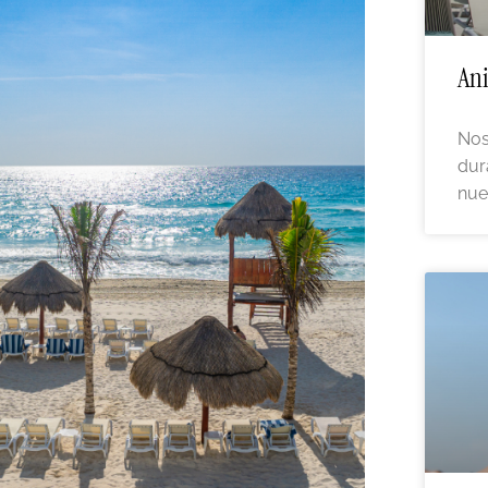
Ani
Nos
dur
nue