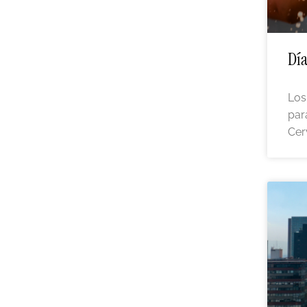
Día
Los
par
Cer