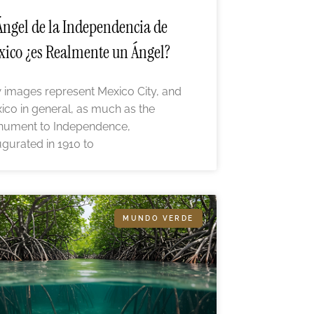
Ángel de la Independencia de
ico ¿es Realmente un Ángel?
 images represent Mexico City, and
ico in general, as much as the
ument to Independence,
ugurated in 1910 to
MUNDO VERDE