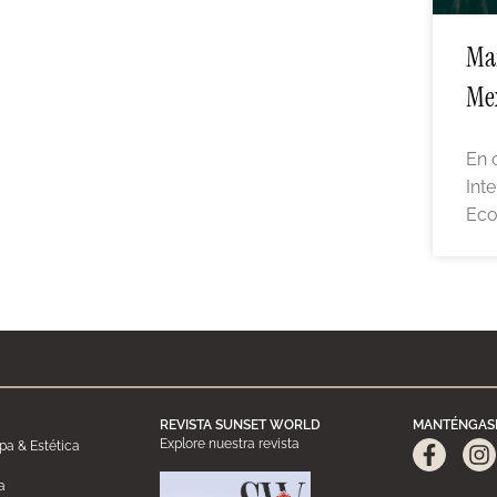
Man
Me
En 
Int
Eco
REVISTA SUNSET WORLD
MANTÉNGAS
Explore nuestra revista
a & Estética
a