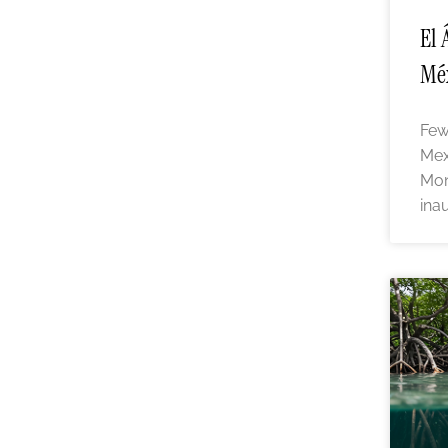
El 
Méx
Few
Mex
Mon
ina