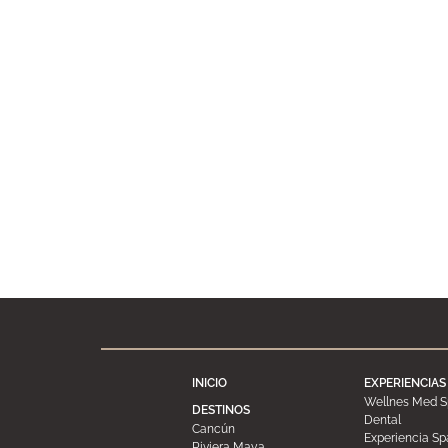
INICIO
EXPERIENCIAS
Wellnes Med Sp
DESTINOS
Dental
Cancún
Experiencia Sp
Riviera Maya