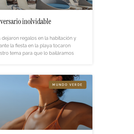
versario inolvidable
 dejaron regalos en la habitación y
ante la fiesta en la playa tocaron
stro tema para que lo bailáramos
MUNDO VERDE