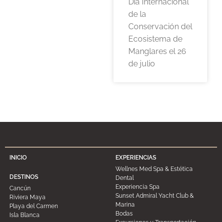
Día Internacional
de la
Conservación del
Ecosistema de
Manglares el 26
de julio
INICIO
EXPERIENCIAS
Wellnes Med Spa & Estética
DESTINOS
Dental
Experiencia Spa
Cancún
Sunset Admiral Yacht Club &
Riviera Maya
Marina
Playa del Carmen
Bodas
Isla Blanca