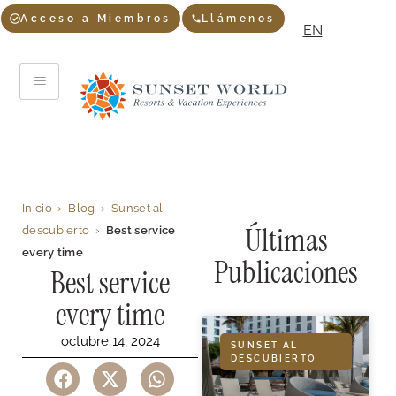
Acceso a Miembros
Llámenos
EN
Inicio
›
Blog
›
Sunset al
Últimas
descubierto
›
Best service
every time
Publicaciones
Best service
every time
octubre 14, 2024
SUNSET AL
DESCUBIERTO