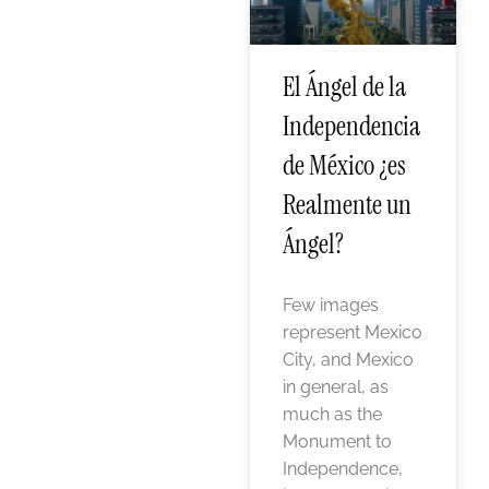
El Ángel de la
Independencia
de México ¿es
Realmente un
Ángel?
Few images
represent Mexico
City, and Mexico
in general, as
much as the
Monument to
Independence,