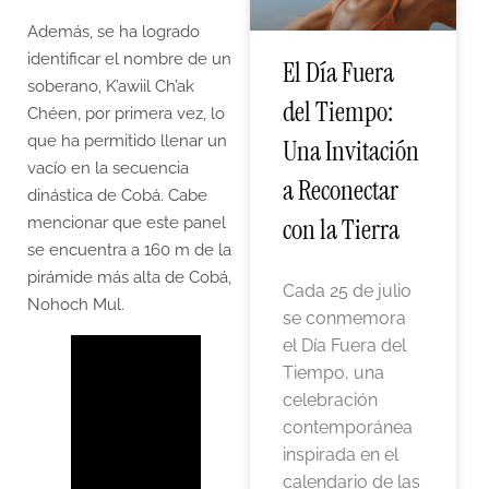
Además, se ha logrado
identificar el nombre de un
El Día Fuera
soberano, K’awiil Ch’ak
del Tiempo:
Chéen, por primera vez, lo
que ha permitido llenar un
Una Invitación
vacío en la secuencia
a Reconectar
dinástica de Cobá. Cabe
con la Tierra
mencionar que este panel
se encuentra a 160 m de la
pirámide más alta de Cobá,
Cada 25 de julio
Nohoch Mul.
se conmemora
el Día Fuera del
Tiempo, una
celebración
contemporánea
inspirada en el
calendario de las