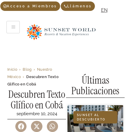
Acceso a Miembros
Llámenos
EN
Inicio
›
Blog
›
Nuestro
Últimas
México
›
Descubren Texto
Glífico en Cobá
Publicaciones
Descubren Texto
Glífico en Cobá
septiembre 10, 2024
SUNSET AL
DESCUBIERTO