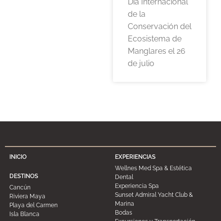
Día Internacional
de la
Conservación del
Ecosistema de
Manglares el 26
de julio
INICIO
EXPERIENCIAS
Wellnes Med Spa & Estética
DESTINOS
Dental
Experiencia Spa
Cancún
Sunset Admiral Yacht Club &
Riviera Maya
Marina
Playa del Carmen
Bodas
Isla Blanca