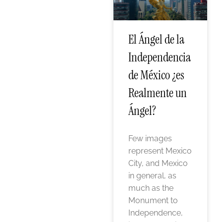
El Ángel de la
Independencia
de México ¿es
Realmente un
Ángel?
Few images
represent Mexico
City, and Mexico
in general, as
much as the
Monument to
Independence,