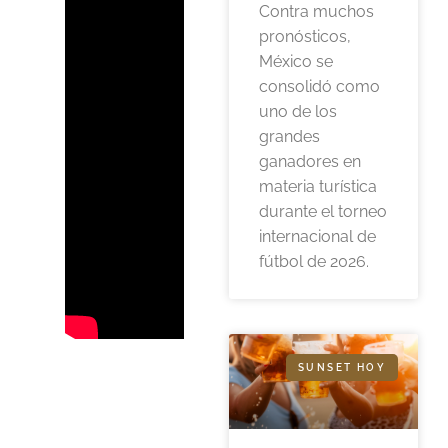
Contra muchos
pronósticos,
México se
consolidó como
uno de los
grandes
ganadores en
materia turística
durante el torneo
internacional de
fútbol de 2026.
SUNSET HOY