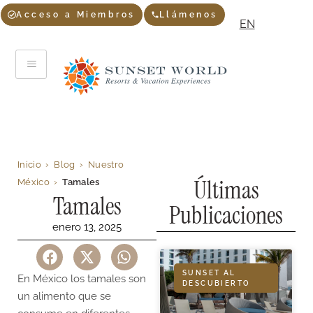
Acceso a Miembros
Llámenos
EN
Inicio
›
Blog
›
Nuestro
Últimas
México
›
Tamales
Tamales
Publicaciones
enero 13, 2025
SUNSET AL
En México los tamales son
DESCUBIERTO
un alimento que se