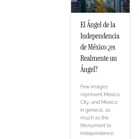
El Ángel de la
Independencia
de México ¿es
Realmente un
Ángel?
Few images
represent Mexico
City, and Mexico
in general, as
much as the
Monument to
Independence,