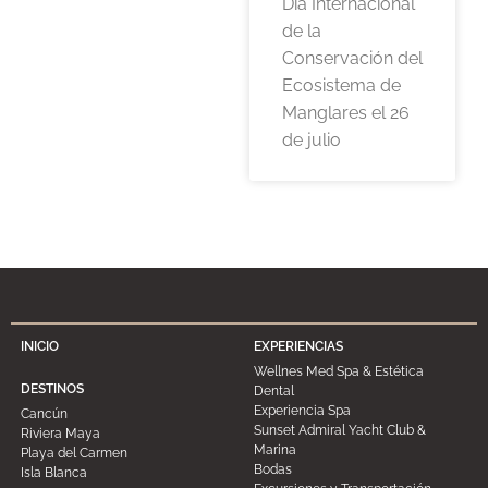
Día Internacional
de la
Conservación del
Ecosistema de
Manglares el 26
de julio
INICIO
EXPERIENCIAS
Wellnes Med Spa & Estética
DESTINOS
Dental
Experiencia Spa
Cancún
Sunset Admiral Yacht Club &
Riviera Maya
Marina
Playa del Carmen
Bodas
Isla Blanca