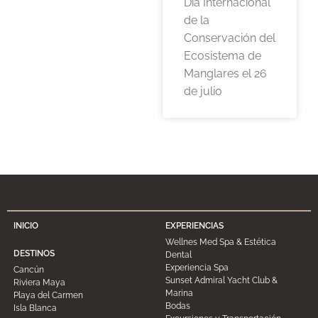
Día Internacional
de la
Conservación del
Ecosistema de
Manglares el 26
de julio
INICIO
EXPERIENCIAS
Wellnes Med Spa & Estética
DESTINOS
Dental
Experiencia Spa
Cancún
Sunset Admiral Yacht Club &
Riviera Maya
Marina
Playa del Carmen
Bodas
Isla Blanca