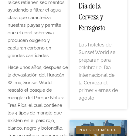
raíces retienen sedimentos
Día de la
ayudando a filtrar el agua
Cerveza y
clara que caracteriza
nuestras playas y permite
Ferragosto
que el coral sobreviva;
producen oxígeno y
Los hoteles de
capturan carbono en
Sunset World se
grandes cantidades.
preparan para
Hace unos años, después de
celebrar el Día
la devastación del Huracán
Internacional de
Wilma, Sunset World
la Cerveza el
rescató el bosque de
primer viernes de
manglar del Parque Natural
agosto.
Tres Ríos, el cual contiene
los 4 tipos de mangle que
existen en el país: rojo,
blanco, negro y botoncillo.
NUESTRO MÉXICO
Tras un exitoso programa de