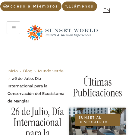
Acceso a Miembros
Llámenos
EN
Inicio
›
Blog
›
Mundo verde
Últimas
›
26 de Julio, Día
Internacional para la
Publicaciones
Conservación del Ecosistema
de Manglar
26 de Julio, Día
Internacional
SUNSET AL
DESCUBIERTO
para la